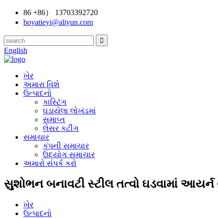
86 +86） 13703392720
boyatieyi@aliyun.com
English
ખેર
અમારા વિશે
ઉત્પાદનો
કાસ્ટિંગ
ઘડાયેલા લોખંડમાં
સમાપ્ત
લેસર કટીંગ
સમાચાર
કંપની સમાચાર
ઉદ્યોગ સમાચાર
અમારો સંપર્ક કરો
સુશોભન બનાવટી સ્ટીલ તત્વો ઘડવામાં આયર્ન
ખેર
ઉત્પાદનો