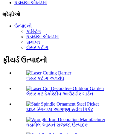
ઘડાયેલા લોખંડમાં
શ્રેણીઓ
ઉત્પાદનો
કાસ્ટિંગ
ઘડાયેલા લોખંડમાં
સમાપ્ત
લેસર કટીંગ
ફીચર્ડ ઉત્પાદનો
લેસર કટીંગ અવરોધ
લેસર કટ ડેકોરેટીવ આઉટડોર ગાર્ડન
દાદર સ્પિન્ડલ આભૂષણ સ્ટીલ પિકેટ
ઘડાયેલ આયર્ન સજ્જા ઉત્પાદક