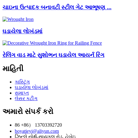
ચાઇના ઉત્પાદક બનાવટી સ્ટીલ ગેટ આભૂષણ ...
ઘડાયેલા લોખંડમાં
રેલિંગ વાડ માટે સુશોભન ઘડાયેલ આયર્ન રિંગ
માહિતી
કાસ્ટિંગ
ઘડાયેલા લોખંડમાં
સમાપ્ત
લેસર કટીંગ
અમારો સંપર્ક કરો
86 +86） 13703392720
boyatieyi@aliyun.com
ઝિન્લે નોર્થ-સાયકલ રોડ, હેબેઇ