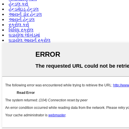
હેન્ડલ કરો
હેન્ડમેઇડ હેન્ડલ
આયર્ન ડોર હેન્ડલ
આયર્ન હેન્ડલ
સ્ક્રોલ કરો
વિવિધ સ્ક્રોલ
ઘડાયેલા લોખંડમાં
ઘડાયેલ આયર્ન સ્ક્રોલ