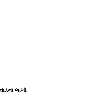
 વાડના ભાગો