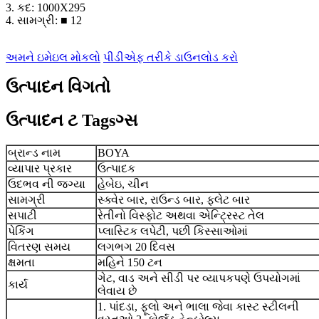
3. કદ: 1000X295
4. સામગ્રી: ■ 12
અમને ઇમેઇલ મોકલો
પીડીએફ તરીકે ડાઉનલોડ કરો
ઉત્પાદન વિગતો
ઉત્પાદન ટ Tagsગ્સ
બ્રાન્ડ નામ
BOYA
વ્યાપાર પ્રકાર
ઉત્પાદક
ઉદભવ ની જગ્યા
હેબેઇ, ચીન
સામગ્રી
સ્ક્વેર બાર, રાઉન્ડ બાર, ફ્લેટ બાર
સપાટી
રેતીનો વિસ્ફોટ અથવા એન્ટિ્રસ્ટ તેલ
પેકિંગ
પ્લાસ્ટિક લપેટી, પછી કિસ્સાઓમાં
વિતરણ સમય
લગભગ 20 દિવસ
ક્ષમતા
મહિને 150 ટન
ગેટ, વાડ અને સીડી પર વ્યાપકપણે ઉપયોગમાં
કાર્ય
લેવાય છે
1. પાંદડા, ફૂલો અને ભાલા જેવા કાસ્ટ સ્ટીલની