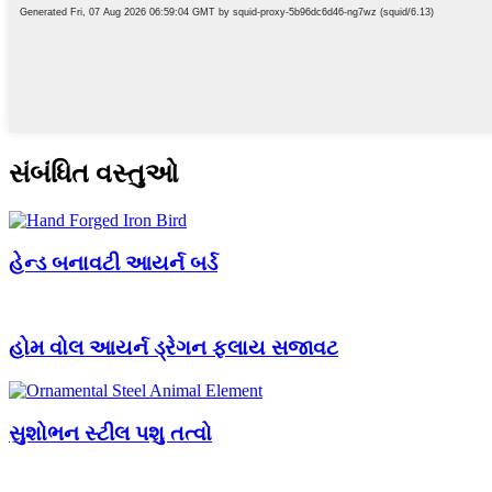
સંબંધિત વસ્તુઓ
હેન્ડ બનાવટી આયર્ન બર્ડ
હોમ વોલ આયર્ન ડ્રેગન ફ્લાય સજાવટ
સુશોભન સ્ટીલ પશુ તત્વો