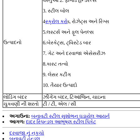
વસ્તુઓ 2. ફોર્જડ હેન્ડરેલ્સ
3. સ્ટીલ બોલ
4
સ્ક્રોલ કરો
s, રોઝેટ્સ અને રિંગ્સ
5.લસ્ટર્સ અને ફૂલ પેનલ્સ
ઉત્પાદનો
6.બેસ્કેટ્સ, ટ્વિસ્ટેડ બાર
7. ગેટ અને દરવાજા એસેસરીઝ
8.કાસ્ટ તત્વો
9. લેસર કટીંગ
10. તૈયાર ઉત્પાદો
લોડિંગ બંદર
ઝીંગેંગ બંદર, ટિઆંજિન, ચાઇના
ચુકવણી ની શરતો
ટી / ટી, એલ / સી
અગાઉના:
બનાવટી સ્ટીલ સુશોભન ઘડાયેલ આયર્ન
આગળ:
દાદર સ્પિન્ડલ આભૂષણ સ્ટીલ પિકેટ
દરવાજા નું નકુચો
બનાવટી હેન્ડલ