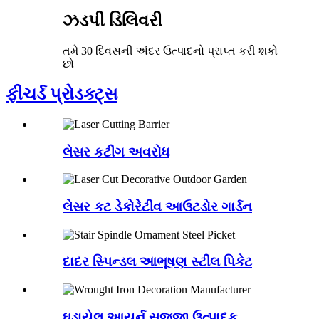
ઝડપી ડિલિવરી
તમે 30 દિવસની અંદર ઉત્પાદનો પ્રાપ્ત કરી શકો
છો
ફીચર્ડ પ્રોડક્ટ્સ
લેસર કટીંગ અવરોધ
લેસર કટ ડેકોરેટીવ આઉટડોર ગાર્ડન
દાદર સ્પિન્ડલ આભૂષણ સ્ટીલ પિકેટ
ઘડાયેલ આયર્ન સજ્જા ઉત્પાદક