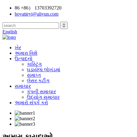
86 +86） 13703392720
boyatieyi@aliyun.com
English
ખેર
અમારા વિશે
ઉત્પાદનો
કાસ્ટિંગ
ઘડાયેલા લોખંડમાં
સમાપ્ત
લેસર કટીંગ
સમાચાર
કંપની સમાચાર
ઉદ્યોગ સમાચાર
અમારો સંપર્ક કરો
અમારા ફાયદાઓ