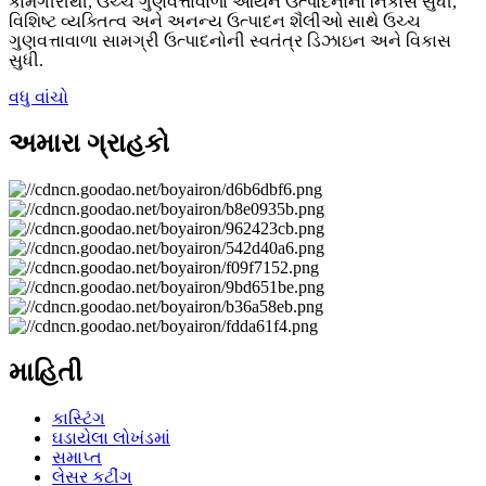
કામગીરીથી, ઉચ્ચ ગુણવત્તાવાળા આયર્ન ઉત્પાદનોના નિકાસ સુધી,
વિશિષ્ટ વ્યક્તિત્વ અને અનન્ય ઉત્પાદન શૈલીઓ સાથે ઉચ્ચ
ગુણવત્તાવાળા સામગ્રી ઉત્પાદનોની સ્વતંત્ર ડિઝાઇન અને વિકાસ
સુધી.
વધુ વાંચો
અમારા ગ્રાહકો
માહિતી
કાસ્ટિંગ
ઘડાયેલા લોખંડમાં
સમાપ્ત
લેસર કટીંગ