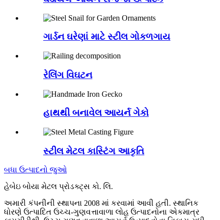
ગાર્ડન ઘરેણાં માટે સ્ટીલ ગોકળગાય
રેલિંગ વિઘટન
હાથથી બનાવેલ આયર્ન ગેકો
સ્ટીલ મેટલ કાસ્ટિંગ આકૃતિ
બધા ઉત્પાદનો જુઓ
હેબેઇ બોયા મેટલ પ્રોડક્ટ્સ કો. લિ.
અમારી કંપનીની સ્થાપના 2008 માં કરવામાં આવી હતી. સ્થાનિક
ધોરણે ઉત્પાદિત ઉચ્ચ-ગુણવત્તાવાળા લોહ ઉત્પાદનોના એકમાત્ર