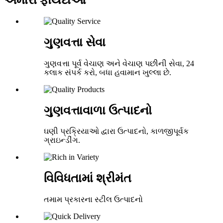
ગુણવત્તા સેવા
ગુણવત્તા પૂર્વ વેચાણ અને વેચાણ પછીની સેવા, 24
કલાક સંપર્ક કરો, બધા હવામાન ખુલ્લા છે.
ગુણવત્તાવાળા ઉત્પાદનો
ઘણી પ્રક્રિયાઓ દ્વારા ઉત્પાદનો, કાળજીપૂર્વક
ગ્રાઇન્ડીંગ.
વિવિધતામાં શ્રીમંત
તમામ પ્રકારના સ્ટીલ ઉત્પાદનો