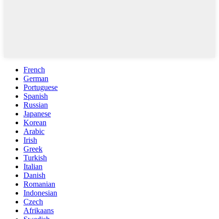
French
German
Portuguese
Spanish
Russian
Japanese
Korean
Arabic
Irish
Greek
Turkish
Italian
Danish
Romanian
Indonesian
Czech
Afrikaans