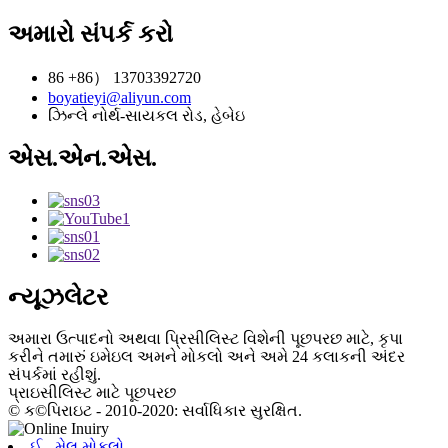
અમારો સંપર્ક કરો
86 +86） 13703392720
boyatieyi@aliyun.com
ઝિન્લે નોર્થ-સાયકલ રોડ, હેબેઇ
એસ.એન.એસ.
ન્યૂઝલેટર
અમારા ઉત્પાદનો અથવા પ્રિસીલિસ્ટ વિશેની પૂછપરછ માટે, કૃપા
કરીને તમારું ઇમેઇલ અમને મોકલો અને અમે 24 કલાકની અંદર
સંપર્કમાં રહીશું.
પ્રાઇસીલિસ્ટ માટે પૂછપરછ
© ક©પિરાઇટ - 2010-2020: સર્વાધિકાર સુરક્ષિત.
ઈ - મેલ મોકલો