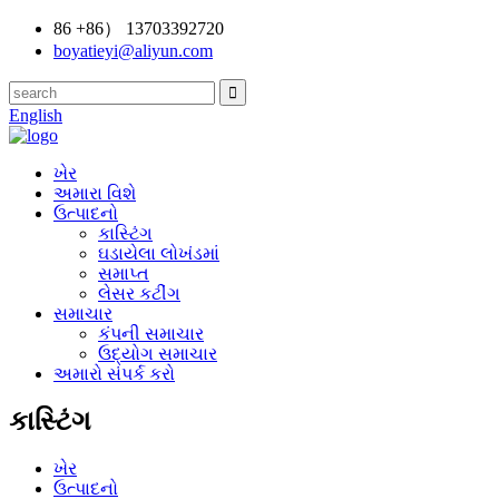
86 +86） 13703392720
boyatieyi@aliyun.com
English
ખેર
અમારા વિશે
ઉત્પાદનો
કાસ્ટિંગ
ઘડાયેલા લોખંડમાં
સમાપ્ત
લેસર કટીંગ
સમાચાર
કંપની સમાચાર
ઉદ્યોગ સમાચાર
અમારો સંપર્ક કરો
કાસ્ટિંગ
ખેર
ઉત્પાદનો