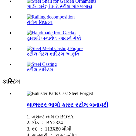
ગાર્ડન ઘરેણાં માટે સ્ટીલ ગોકળગાય
રેલિંગ વિઘટન
હાથથી બનાવેલ આયર્ન ગેકો
સ્ટીલ મેટલ કાસ્ટિંગ આકૃતિ
સ્ટીલ કાસ્ટિંગ
કાસ્ટિંગ
બાલસ્ટર ભાગો કાસ્ટ સ્ટીલ બનાવટી
1. બ્રાન્ડ નામ O BOYA
2. કોડ ： BY2324
3. કદ ： 113X80 મીમી
4. સામગ્રી ： કાસ્ટ સ્ટીલ