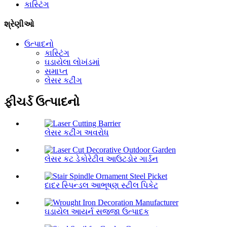
કાસ્ટિંગ
શ્રેણીઓ
ઉત્પાદનો
કાસ્ટિંગ
ઘડાયેલા લોખંડમાં
સમાપ્ત
લેસર કટીંગ
ફીચર્ડ ઉત્પાદનો
લેસર કટીંગ અવરોધ
લેસર કટ ડેકોરેટીવ આઉટડોર ગાર્ડન
દાદર સ્પિન્ડલ આભૂષણ સ્ટીલ પિકેટ
ઘડાયેલ આયર્ન સજ્જા ઉત્પાદક