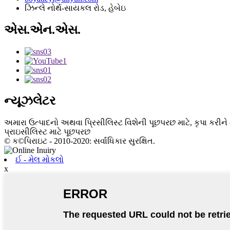
ઝિન્લે નોર્થ-સાયકલ રોડ, હેબેઇ
એસ.એન.એસ.
ન્યૂઝલેટર
અમારા ઉત્પાદનો અથવા પ્રિસીલિસ્ટ વિશેની પૂછપરછ માટે, કૃપા કરીને
પ્રાઇસીલિસ્ટ માટે પૂછપરછ
© ક©પિરાઇટ - 2010-2020: સર્વાધિકાર સુરક્ષિત.
ઈ - મેલ મોકલો
x