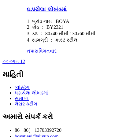
ઘડાયેલા લોખંડમાં
1. બ્રાંડ નામ - BOYA
2. કોડ ： BY2321
3. કદ ： 80x40 મીમી 130x60 મીમી
4. સામગ્રી ： કાસ્ટ સ્ટીલ
તપાસ
વિગતવાર
<<
<ગત
1
2
માહિતી
કાસ્ટિંગ
ઘડાયેલા લોખંડમાં
સમાપ્ત
લેસર કટીંગ
અમારો સંપર્ક કરો
86 +86） 13703392720
boyatieyi@aliyun.com